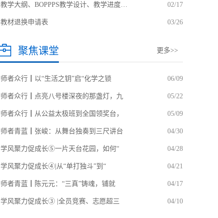
教学大纲、BOPPPS教学设计、教学进度…
02/17
教材退换申请表
03/26
聚焦课堂
更多>>
师者众行┃以“生活之钥”启“化学之锁
06/09
师者众行┃点亮八号楼深夜的那盏灯，九
05/22
师者众行┃从公益太极班到全国领奖台，
05/09
师者青蓝┃张峻：从舞台独奏到三尺讲台
04/30
学风聚力促成长⑤一片天台花园，如何“
04/28
学风聚力促成长④|从“单打独斗”到“
04/21
师者青蓝┃陈元元：“三真”铸魂，铺就
04/17
学风聚力促成长③ |全员竞赛、志愿超三
04/10