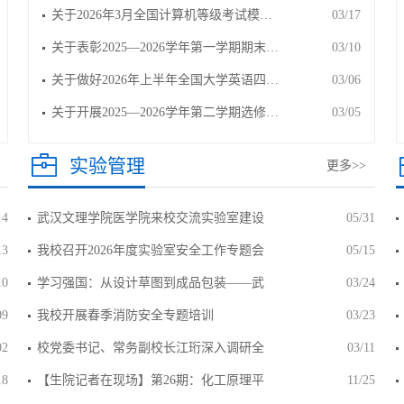
关于2026年3月全国计算机等级考试模…
03/17
关于表彰2025—2026学年第一学期期末…
03/10
关于做好2026年上半年全国大学英语四…
03/06
关于开展2025—2026学年第二学期选修…
03/05
实验管理
更多>>
14
武汉文理学院医学院来校交流实验室建设
05/31
13
我校召开2026年度实验室安全工作专题会
05/15
10
学习强国：从设计草图到成品包装——武
03/24
09
我校开展春季消防安全专题培训
03/23
02
校党委书记、常务副校长江珩深入调研全
03/11
18
【生院记者在现场】第26期：化工原理平
11/25