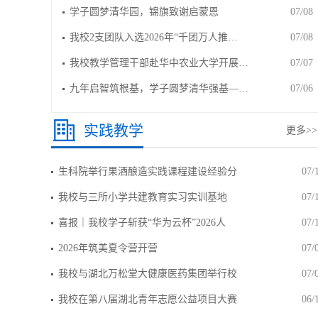
学子圆梦清华园，锦旗致谢启蒙恩
07/08
我校2支团队入选2026年“千团万人推…
07/08
我校教学管理干部赴华中农业大学开展…
07/07
九年启智筑根基，学子圆梦清华强基—…
07/06
实践教学
更多>>
生科院举行果酒酿造实践课程建设经验分
07/
我校与三所小学共建教育实习实训基地
07/
喜报｜我校学子斩获“华为云杯”2026人
07/
2026年筑美夏令营开营
07/
我校与湖北万松堂大健康医药集团举行校
07/
我校在第八届湖北青年志愿公益项目大赛
06/