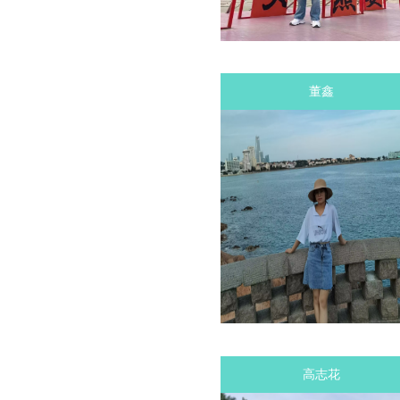
董鑫
高志花