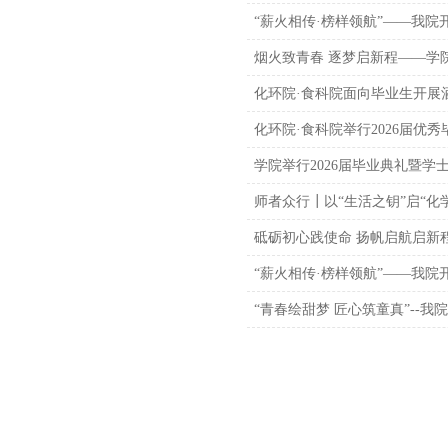
“薪火相传·榜样领航”——我
烟火致青春 逐梦启新程——学院
化环院·食科院面向毕业生开展
化环院·食科院举行2026届优
学院举行2026届毕业典礼暨学
师者众行┃以“生活之钥”启“化
砥砺初心践使命 扬帆启航启新
“薪火相传·榜样领航”——我
“青春绘甜梦 匠心筑童真”--