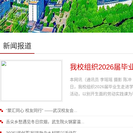
新闻报道
我校组织2026届
本网讯（通讯员 李瑶瑶 摄影 陈
日，我校组织2026届毕业生走
活动，以别开生面的劳动实践课为毕
“聚汇同心 校友同行” ——武汉校友会...
舌尖乡愁遇见冬日炊烟，武生院火锅宴温...