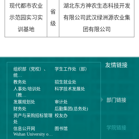
现代都市农业
湖北东方神农生态科技开发
省
示范园实习实
有限公司武汉绿洲源农业集
级
训基地
团有限公司
友情链接
组织部（党校）、
学生工作处（部）
统…
教务处
招生就业处
人事处/培训处
科学技术发展处
（教…
部门链接
发展规划处
审计处
财务处
后勤集团(总务处)
资产与采购招标管理
校友办
处
学院链接
信息公开网
图书馆
Wuhan University o…