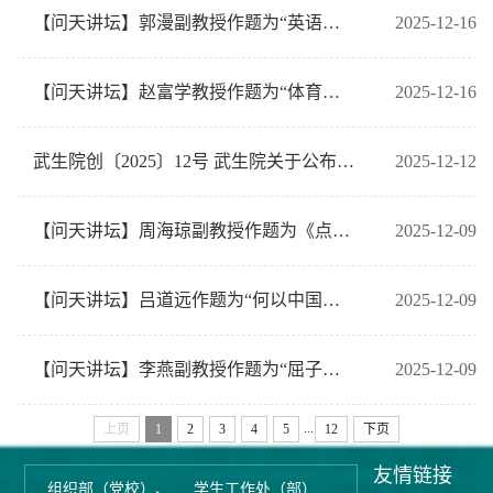
【问天讲坛】郭漫副教授作题为“英语类一流本科课程申报核心要素与优化策略”科研讲座预告
2025-12-16
【问天讲坛】赵富学教授作题为“体育课程思政建设的若干问题”科研讲座预告
2025-12-16
武生院创〔2025〕12号 武生院关于公布2025年度大学生创客认定名单的通知
2025-12-12
【问天讲坛】周海琼副教授作题为《点燃创意火花——解锁电子商务“三创赛”项目从构思到出圈的密码》科研
2025-12-09
【问天讲坛】吕道远作题为“何以中国？——历代国宝级文物赏析”科研讲座预告
2025-12-09
【问天讲坛】李燕副教授作题为“屈子精神的艺术共鸣——跨学科视角下的求索之路”科研讲座预告
2025-12-09
...
上页
1
2
3
4
5
12
下页
友情链接
组织部（党校）、
学生工作处（部）