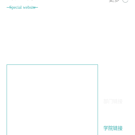
Special website
友情链接
组织部（党校）、
学生工作处（部）
统…
教务处
招生就业处
人事处/培训处
科学技术发展处
（教…
部门链接
发展规划处
审计处
财务处
后勤集团(总务处)
资产与采购招标管理
校友办
处
学院链接
信息公开网
图书馆
Wuhan University o…