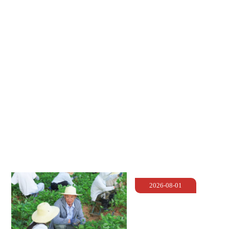
2026-07-26
活动
校领导深入招生录取现场调研慰问
2026-07-23
我校计科院第一学生党支部入选第五批全国党建工作
2026-07-22
样板支部培育创建单位
媒体武生院
Media
2026-08-01
中国青年报：田间地头
开课 武陵山区育“新农