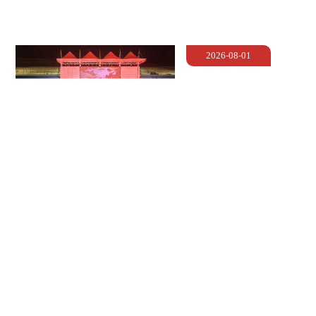
校园时讯
Campus
2026-08-01
“红色足迹，薪火永续”
纪念红军长征胜利90周
年沉浸式情景剧燃情上
演
武汉长江新区退役军人就业创业促进会揭牌成立
2026-07-30
我校3名创业学子获评“2026年度长江新区合伙人青年
2026-07-30
人才”
利川基地志愿者参加农耕学堂富硒有机共享菜园体验