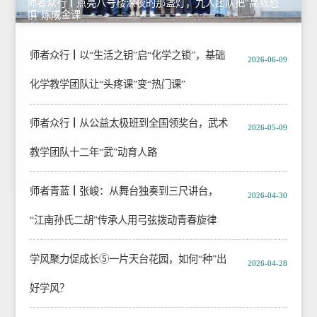
师者众行┃点亮八号楼深夜的那盏灯，九人团队把“高数恐
惧”炼成金课
师者众行┃以“生活之钥”启“化学之锁”，基础
2026-06-09
化学教学团队让“头疼课”变“热门课”
师者众行┃从公益太极班到全国领奖台，武术
2026-05-09
教学团队十二年“武”动育人路
师者青蓝┃张峻：从舞台独奏到三尺讲台，
2026-04-30
“江南孙氏二胡”传承人用弓弦拨动青春旋律
学风聚力促成长⑤一片天台花园，如何“种”出
2026-04-28
好学风？