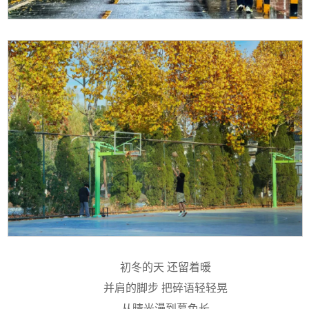
初冬的天 还留着暖
并肩的脚步 把碎语轻轻晃
从晴光漫到暮色长