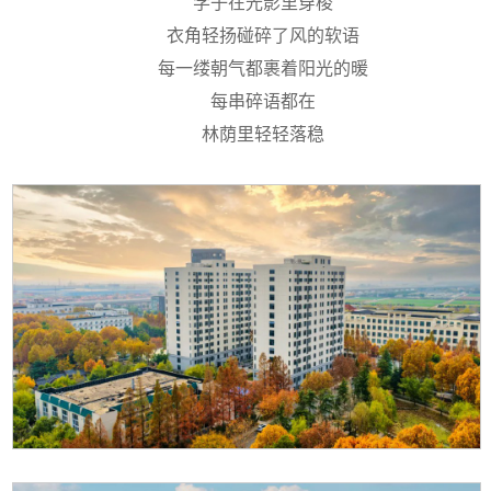
学子在光影里穿梭
衣角轻扬碰碎了风的软语
每一缕朝气都裹着阳光的暖
每串碎语都在
林荫里轻轻落稳