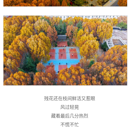
残花还在枝间鲜活又惹眼
风过轻晃
藏着最后几分热烈
不慌不忙