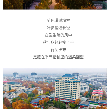
菊色漫过墙根
叶影铺遍长径
在武生院的风中
秋与冬轻轻接了手
行至岁末
是藏在季节褶皱里的温柔回望