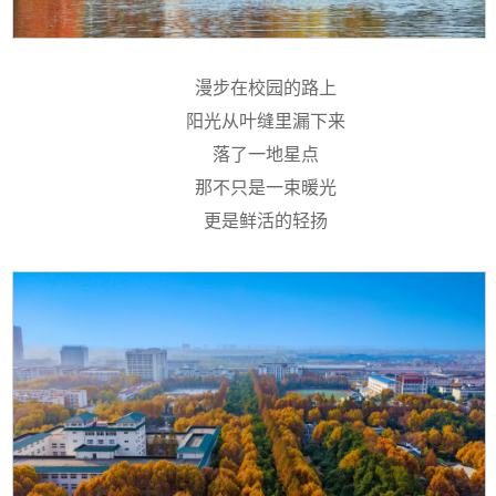
漫步在校园的路上
阳光从叶缝里漏下来
落了一地星点
01
of
047
那不只是一束暖光
更是鲜活的轻扬