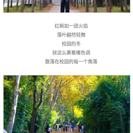
红枫如一团火焰
落叶翩然轻舞
校园的冬
就这么裹着暖色调
散落在校园的每一个角落