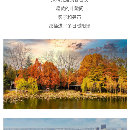
暖黄的叶隙间
影子和笑声
都揉进了冬日暖阳里