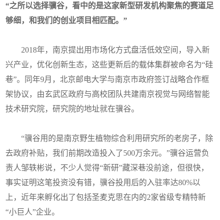
“之所以选择骥谷，看中的是这家新型研发机构聚焦的赛道足
够细，和我们的创业项目相匹配。”
2018年，南京提出用市场化方式盘活低效空间，导入新
兴产业，优化创新生态，这些更新后的载体集群被命名为“硅
巷”。同年9月，北京邮电大学与南京市政府签订战略合作框
架协议，由玄武区政府与高校团队共建南京视觉与网络智能
技术研究院，研究院的地址就在骥谷。
“骥谷用的是南京野生植物综合利用研究所的老房子，除
去政府补贴，我们前期改造投入了500万余元。”骥谷运营负
责人邹轶彬说，不少人觉得“新研”藏深巷没前途，但很快，
事实证明这笔投资没有错，骥谷投用后的入驻率达80%以
上，近年来孵化出了包括圣麦克思在内的2家省级专精特新
“小巨人”企业。