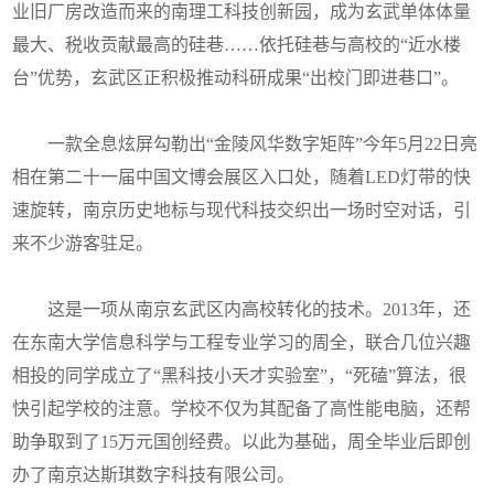
业旧厂房改造而来的南理工科技创新园，成为玄武单体体量
最大、税收贡献最高的硅巷……依托硅巷与高校的“近水楼
台”优势，玄武区正积极推动科研成果“出校门即进巷口”。
一款全息炫屏勾勒出“金陵风华数字矩阵”今年5月22日亮
相在第二十一届中国文博会展区入口处，随着LED灯带的快
速旋转，南京历史地标与现代科技交织出一场时空对话，引
来不少游客驻足。
这是一项从南京玄武区内高校转化的技术。2013年，还
在东南大学信息科学与工程专业学习的周全，联合几位兴趣
相投的同学成立了“黑科技小天才实验室”，“死磕”算法，很
快引起学校的注意。学校不仅为其配备了高性能电脑，还帮
助争取到了15万元国创经费。以此为基础，周全毕业后即创
办了南京达斯琪数字科技有限公司。