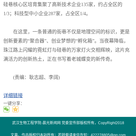
硅巷核心区培育集聚了高新技术企业135家，约占全区的
1/3；科技型中小企业287家，占全区1/4。
在这里，一条普通的街巷不仅是地理空间的标识，更是
创新要素的“聚合器”、创业梦想的“孵化箱”。当夜幕降临，
珠江路上闪耀的霓虹灯与硅巷的万家灯火交相辉映，这片充
满活力的创新热土，正在书写着老城蝶变的新传奇。
(责编：耿志超、李阔)
详细链接
一键分享：
01
of
02
武汉生物工程学院-晨光新闻网 党委宣传部版权所有，CopyRight2018
文章、作品版权归本站所有；若转载请来信告知：422278805@qq.com