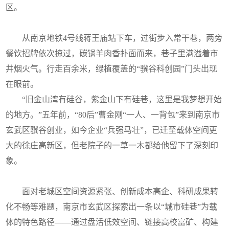
区。
从南京地铁4号线蒋王庙站下车，过街步入常干巷，两旁
餐饮招牌依次掠过，碳锅羊肉香扑面而来，巷子里满溢着市
井烟火气。行走百余米，绿植覆盖的“骥谷科创园”门头出现
在眼前。
“旧金山湾有硅谷，紫金山下有硅巷，这里是我梦想开始
的地方。”五年前，“80后”曹金刚“一人、一背包”来到南京市
玄武区骥谷创业，如今企业“兵强马壮”，已迁至载体空间更
大的徐庄高新区，但老院子的一草一木都给他留下了深刻印
象。
面对老城区空间资源紧张、创新成本高企、科研成果转
化不畅等难题，南京市玄武区探索出一条以“城市硅巷”为载
体的特色路径——通过盘活低效空间、链接高校富矿、构建