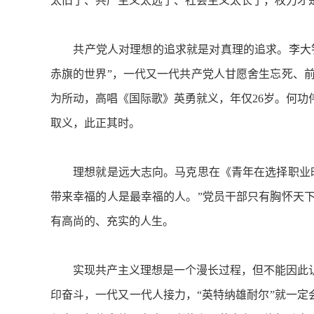
太旧了、共产主义太远了、社会主义太长了，权力才
共产党人对理想的追求就是对真理的追求。李大钊说
赤旗的世界”，一代又一代共产党人甘愿舍生忘死、前
为所动，高唱《国际歌》英勇就义，年仅26岁。何
取义，此正其时。
理想就是远大志向。马克思在《青年在选择职业时
带来幸福的人是最幸福的人。”党员干部只有胸怀天
有高尚的、充实的人生。
实现共产主义理想是一个漫长过程，但不能因此认
印奋斗，一代又一代人接力，“英特纳雄耐尔”就一定