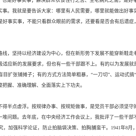
境，也是好事实事；解决群众衣食住行之苦、生老病死之需，是好
实事。我就是要告诉大家：哪里有人民需要，哪里就能做出好事
是好事实事，不能只看群众眼前的需求，还要看是否会有后遗症，
线，坚持以经济建设为中心，但在新形势下发展不能穿新鞋走老
极适应新的发展要求，但也有一些干部跟不上。有的以为发展就是
目扩张铺摊子；有的方式方法简单粗暴，“一刀切”、运动式搞“
整把握、准确理解、全面落实上下功夫。
得半点虚浮。按规律办事、按规矩做事，是党员干部必须坚守的
一堆问题。去年底，在中央经济工作会议上，我批评了一些干部
，加强科学论证，防止拍脑袋决策、拍胸脯蛮干。1941年8