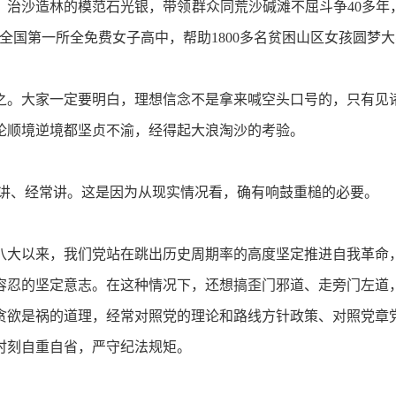
治沙造林的模范石光银，带领群众同荒沙碱滩不屈斗争40多年，
全国第一所全免费女子高中，帮助1800多名贫困山区女孩圆梦
。大家一定要明白，理想信念不是拿来喊空头口号的，只有见诸
论顺境逆境都坚贞不渝，经得起大浪淘沙的考验。
讲、经常讲。这是因为从现实情况看，确有响鼓重槌的必要。
大以来，我们党站在跳出历史周期率的高度坚定推进自我革命，
容忍的坚定意志。在这种情况下，还想搞歪门邪道、走旁门左道
贪欲是祸的道理，经常对照党的理论和路线方针政策、对照党章
时刻自重自省，严守纪法规矩。