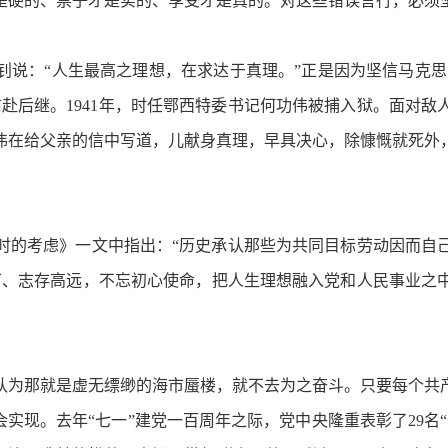
是硬的、票子才是实的、享受才是真的。对这些错误言行，必须
：“人生最高之理想，在求达于真理。”正是因为坚信马克思主
赴后继。1941年，时任鄂西特委书记何功伟被捕入狱。面对
功伟在给父亲的信中写道，儿献身真理，早具决心，除慷慨就死外
的考虑》一文中指出：“历史承认那些为共同目标劳动因而自己
下、志存高远，不忘初心使命，把人生理想融入党和人民事业之
为那就是虚无缥缈的海市蜃楼，就不去为之奋斗。只要每个共产
会实现。去年“七一”建党一百周年之际，党中央隆重表彰了29名