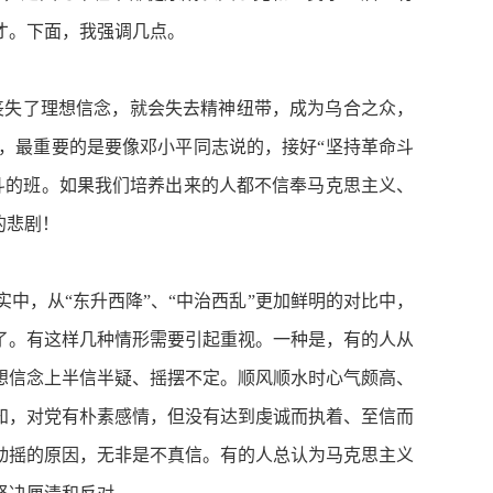
才。下面，我强调几点。
丧失了理想信念，就会失去精神纽带，成为乌合之众，
，最重要的是要像邓小平同志说的，接好“坚持革命斗
斗的班。如果我们培养出来的人都不信奉马克思主义、
的悲剧！
，从“东升西降”、“中治西乱”更加鲜明的对比中，
了。有这样几种情形需要引起重视。一种是，有的人从
想信念上半信半疑、摇摆不定。顺风顺水时心气颇高、
知，对党有朴素感情，但没有达到虔诚而执着、至信而
动摇的原因，无非是不真信。有的人总认为马克思主义