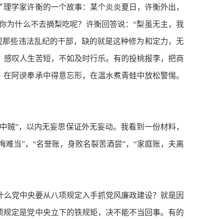
了理学家许衡的一个故事：某个炎炎夏日，许衡外出，
你为什么不去摘梨吃呢？许衡回答说：“梨虽无主，我
观那些违法乱纪的干部，缺的就是这种修为和定力，无
，感叹人生苦短，不如及时行乐。有的投桃报李，把商
，在阿谀奉承中得意忘形，在温水煮青蛙中放松警惕。
心中贼”，以内无妄思保证外无妄动。我看到一份材料，
悔难当”，“名誉账，身败名裂苦酒尝”，“家庭账，夫离
么党中央要从八项规定入手抓党风廉政建设？就是因
项规定是党中央立下的铁规矩，决不能不当回事。有的