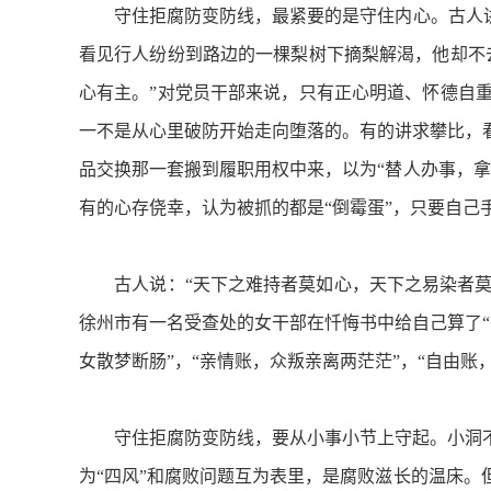
守住拒腐防变防线，最紧要的是守住内心。古人讲：
看见行人纷纷到路边的一棵梨树下摘梨解渴，他却不
心有主。”对党员干部来说，只有正心明道、怀德自
一不是从心里破防开始走向堕落的。有的讲求攀比，
品交换那一套搬到履职用权中来，以为“替人办事，
有的心存侥幸，认为被抓的都是“倒霉蛋”，只要自己
古人说：“天下之难持者莫如心，天下之易染者莫如欲
徐州市有一名受查处的女干部在忏悔书中给自己算了“七
女散梦断肠”，“亲情账，众叛亲离两茫茫”，“自由账
守住拒腐防变防线，要从小事小节上守起。小洞不
为“四风”和腐败问题互为表里，是腐败滋长的温床