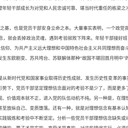
望年轻干部成长为对党和人民忠诚可靠、堪当时代重任的栋梁之
之基，也是党员干部安身立命之本。大量事实表明，一个政党
念，就会丢掉政治灵魂，遇到考验就败下阵来。年轻干部接好班
义信仰、为共产主义远大理想和中国特色社会主义共同理想而奋
发生东欧剧变、苏共垮台、苏联解体那种“故国不堪回首月明中”
新时代党和国家事业取得历史性成就、发生历史性变革的事实中
形势下，党员干部坚定理想信念面对的考验不是少了，而是更多
观、价值观本就不正，进入党的队伍动机不纯。另一种是，在理
甚至放纵自己、变质堕落。还有一种，就是对理想信念有基本认
实践锻炼和考验中不断坚定。分析一些党员干部理想信念缺失或