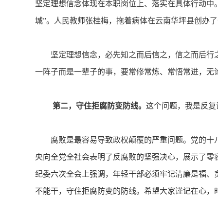
坚定理想信念体现在本职岗位上、落实在具体行动中。
城”。人民教师张桂梅，拖着病体在云南华坪县创办了
坚定理想信念，必先知之而后信之，信之而后行之
一阵子而是一辈子的事，要常修常炼、常悟常进，无
第二，守住拒腐防变防线。
这个问题，我是反复
腐败是最容易导致政权颠覆的严重问题。党的十八
央向全党全社会表明了反腐败的坚强决心，展示了零
纪委六次全会上强调，年轻干部必须牢记清廉是福、
不能干，守住拒腐防变的防线。希望大家谨记在心，