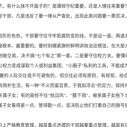
子。有什么抹不开面子的？是遵规守纪重要，还是人情往来重要
轻干部，凡是违反了要一律从严查处，出现此类问题要一票否决
形形色色，干部要守住守牢拒腐防变防线，不是设一道、两道关
最根本、最重要的。要时刻绷紧旗帜鲜明讲政治这根弦，在大是
做交易，决不搞“七个有之”那一套。二是要守住权力关。要懂
公权力变成谋取个人或利益集团、“小圈子”私利的工具，不能成
要的人际交往是不可避免的，但交往必须有原则、有规矩，给自己
尚简朴生活，有一种“不义而富且贵，于我如浮云”的定力，保持
亲属子女；有的是经不住“枕边风”、“膝下雨”，被亲属子女拖下
属子女看得紧一点、管得勤一点，坚决防止他们打着自己的旗号搞
上严格教育管理，越是重点选拔的干部越要重点管理，越是有培