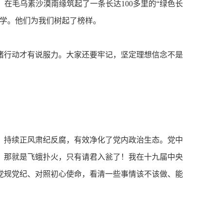
在毛乌素沙漠南缘筑起了一条长达100多里的“绿色长
大学。他们为我们树起了榜样。
行动才有说服力。大家还要牢记，坚定理想信念不是
持续正风肃纪反腐，有效净化了党内政治生态。党中
，那就是飞蛾扑火，只有请君入瓮了！我在十九届中央
党规党纪、对照初心使命，看清一些事情该不该做、能