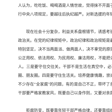
人认为，吃吃饭、喝喝酒是人情世故，觉得抹不开面
行中央八项规定，要越往后执纪越严。对新选拔的年
现在社会十分复杂，利益关系盘根错节，诱惑考验
政治关。在党的纪律规矩中，政治纪律和政治规矩是
特别坚定，决不当两面派、做两面人，决不拿党的原则
公正用权、依法用权、为民用权、廉洁用权，不能把
人。三是要守住交往关。干部不是生活在真空中，必
圈、朋友圈。四是要守住生活关。培养健康情趣，崇
不少存在“全家腐”的问题，有的是自己不正，带坏了
干部要严格家教家风，既要自己以身作则，又要对亲
拒腐防变，既要靠年轻干部严格自律，还要靠组织