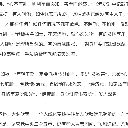
“心不可乱，则利至而必知，害至而必察。”《元史》中记载
去摘。有人问他，如今兵荒马乱的，这棵梨树已经没有主人了，
重，才能在任何时候任何情况下都不放纵、不越轨、不逾矩。反
看到一些老板挥金如土、花天酒地，就心态失衡。有的贪图享乐
拿人钱财”是理所当然的。有的自我膨胀，一朝身居要职就飘飘然
手段高明点、手法隐蔽些就能瞒天过海。
。”年轻干部一定要勤掸“思想尘”、多思“贪欲害”、常破“
笔账”，包括“政治账，自毁前程永难忘”，“经济账，倾家荡产
，身陷牢笼盼阳光”，“健康账，身心憔悴恨夜长”，发人深省！
补，大洞吃苦。一个人蜕化变质往往是从吃喝玩乐起步的。为什
。但是，尽管党中央三令五申，仍有些人置若罔闻、顶风违纪。八