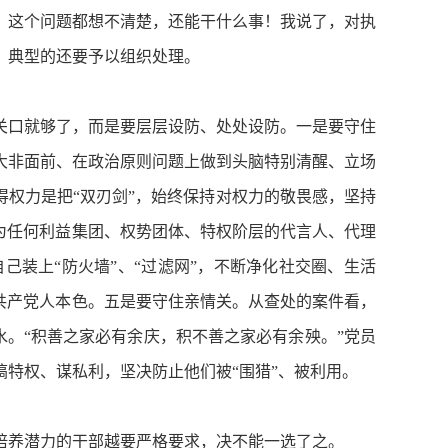
？这个问题都想不清楚，还能干什么事！我说了，对执
，典型的还要予以组织处理。
口就够了，而是要层层设防、处处设防。一是要守住
大非面前、在政治原则问题上做到头脑特别清醒、立场
得权力是把“双刃剑”，始终保持对权力的敬畏感，坚持
为任何利益集团、权势团体、特权阶层的代言人、代理
装上“防火墙”、“过滤网”，不断净化社交圈、生活
共产党人本色。五是要守住亲情关。从查处的案件看，
水。“积善之家必有余庆，积不善之家必有余殃。”党员
特权、谋私利，坚决防止他们被“围猎”、被利用。
养潜力的干部越要严格要求，决不能一选了之。