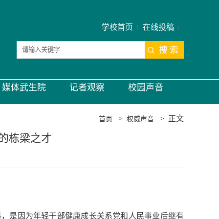
学校首页
在线投稿
媒体武生院
记者观察
校园声音
>
>
正文
首页
权威声音
的栋梁之才
事，是因为年轻干部健康成长关系党和人民事业后继有