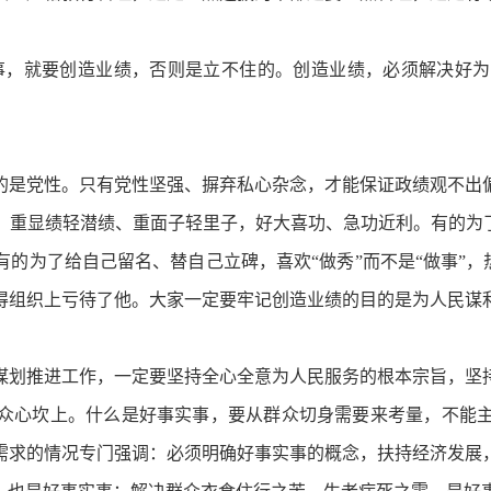
事，就要创造业绩，否则是立不住的。创造业绩，必须解决好为
是党性。只有党性坚强、摒弃私心杂念，才能保证政绩观不出偏
，重显绩轻潜绩、重面子轻里子，好大喜功、急功近利。有的为了
的为了给自己留名、替自己立碑，喜欢“做秀”而不是“做事”，热
得组织上亏待了他。大家一定要牢记创造业绩的目的是为人民谋
划推进工作，一定要坚持全心全意为人民服务的根本宗旨，坚持
众心坎上。什么是好事实事，要从群众切身需要来考量，不能
需求的情况专门强调：必须明确好事实事的概念，扶持经济发展