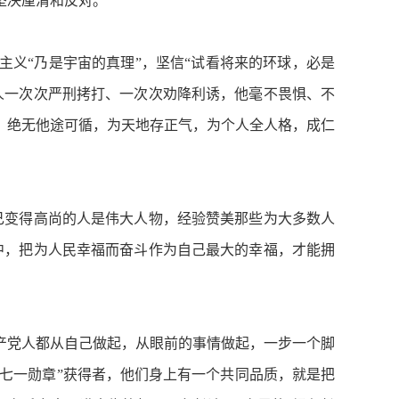
坚决厘清和反对。
义“乃是宇宙的真理”，坚信“试看将来的环球，必是
敌人一次次严刑拷打、一次次劝降利诱，他毫不畏惧、不
，绝无他途可循，为天地存正气，为个人全人格，成仁
变得高尚的人是伟大人物，经验赞美那些为大多数人
中，把为人民幸福而奋斗作为自己最大的幸福，才能拥
党人都从自己做起，从眼前的事情做起，一步一个脚
“七一勋章”获得者，他们身上有一个共同品质，就是把