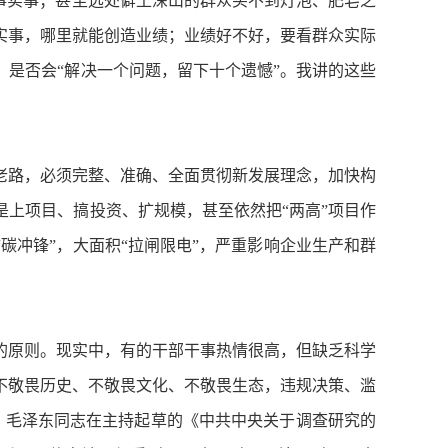
事实事；甚至远处僻土深山的群众买不到灯泡、肥皂之
实事，哪里就能创造业绩；业绩好不好，要看群众实际
是否会“解决一个问题，留下十个遗憾”。我讲的这些
路，必须完整、准确、全面贯彻新发展理念，加快构
上项目、搞投资、扩规模，甚至依然把“两高”项目作
碳冲锋”，大面积“拉闸限电”，严重影响企业生产和群
原则。现实中，有的干部干事热情很高，但缺乏科学
不敬畏历史、不敬畏文化、不敬畏生态，违规决策、滥
月，毛泽东同志在主持起草的《中共中央关于调查研究的