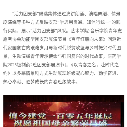
“活力团支部”候选集体通过演讲朗诵、演唱舞蹈、情景
剧演绎等多种方式反映支部“学思用贯通、知信行统一”的践
行实际，展示“活力团支部”风采。艺术学院·音乐学院青年志
愿者协会功能型团支部展演节目《百年红船向未来》回溯近
代家国危亡的艰难岁月与新时代脱贫攻坚与乡村振兴时代图
景，生动演绎青年传承使命与强国复兴的时代故事；医药学
院2025级制药2班团支部展演节目《以青春之名，赴时代之
约》以多幕情景剧方式生动展现班级凝心聚力、勤学奋进、
热心奉献、逐梦成长的青春班级故事。