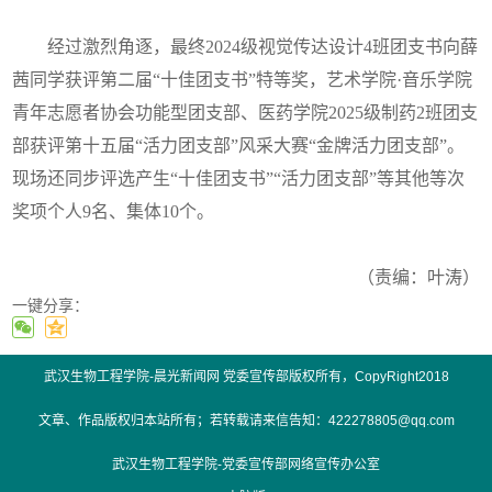
经过激烈角逐，最终2024级视觉传达设计4班团支书向薛
茜同学获评第二届“十佳团支书”特等奖，艺术学院·音乐学院
青年志愿者协会功能型团支部、医药学院2025级制药2班团支
部获评第十五届“活力团支部”风采大赛“金牌活力团支部”。
现场还同步评选产生“十佳团支书”“活力团支部”等其他等次
奖项个人9名、集体10个。
（责编：叶涛）
一键分享：
武汉生物工程学院-晨光新闻网 党委宣传部版权所有，CopyRight2018
文章、作品版权归本站所有；若转载请来信告知：422278805@qq.com
01
of
03
武汉生物工程学院-党委宣传部网络宣传办公室