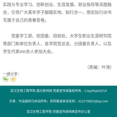
实践与专业学习、创新创业、生涯发展、就业指导等深度融
合，引导广大青年学子脚踏实地、知行合一，用实际行动书
写属于自己的青春答卷。
党委学工部、校团委、招就处、大学生职业生涯研究院
等部门和单位负责人，各学院党总支、分团委负责人，以及
学生代表400余人参加大会。
（责编：叶涛）
一键分享：
武汉生物工程学院-晨光新闻网 党委宣传部版权所有，CopyRight2018
文章、作品版权归本站所有；若转载请来信告知：422278805@qq.com
01
of
05
武汉生物工程学院-党委宣传部网络宣传办公室