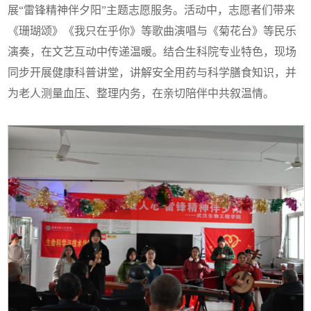
展“雷锋精神伴夕阳”主题志愿服务。活动中，志愿者们带来
《珊瑚颂》《我只在乎你》等歌曲演唱与《菊花台》等民乐
演奏，在文艺互动中传递温暖。结合生科院专业特色，现场
同步开展健康科普讲堂，讲解安全用药与科学膳食知识，并
为老人测量血压、整理内务，在亲切陪伴中共叙温情。