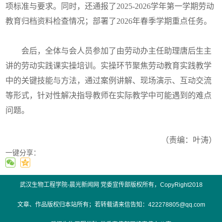
项标准与要求。同时，还通报了2025-2026学年第一学期劳动
教育归档资料检查情况；部署了2026年春季学期重点任务。
会后，全体与会人员参加了由劳动办主任助理唐后生主
讲的劳动实践课实操培训。实操环节聚焦劳动教育实践教学
中的关键技能与方法，通过案例讲解、现场演示、互动交流
等形式，针对性解决指导教师在实际教学中可能遇到的难点
问题。
（责编：叶涛）
一键分享：
武汉生物工程学院-晨光新闻网 党委宣传部版权所有，CopyRight2018
文章、作品版权归本站所有；若转载请来信告知：422278805@qq.com