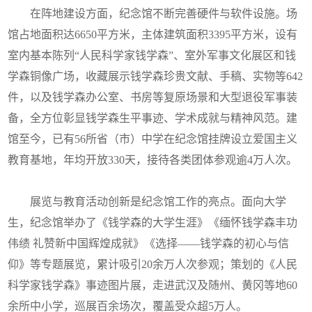
在阵地建设方面，纪念馆不断完善硬件与软件设施。场
馆占地面积达6650平方米，主体建筑面积3395平方米，设有
室内基本陈列“人民科学家钱学森”、室外军事文化展区和钱
学森铜像广场，收藏展示钱学森珍贵文献、手稿、实物等642
件，以及钱学森办公室、书房等复原场景和大型退役军事装
备，全方位彰显钱学森生平事迹、学术成就与精神风范。建
馆至今，已有56所省（市）中学在纪念馆挂牌设立爱国主义
教育基地，年均开放330天，接待各类团体参观逾4万人次。
展览与教育活动创新是纪念馆工作的亮点。面向大学
生，纪念馆举办了《钱学森的大学生涯》《缅怀钱学森丰功
伟绩 礼赞新中国辉煌成就》《选择——钱学森的初心与信
仰》等专题展览，累计吸引20余万人次参观；策划的《人民
科学家钱学森》事迹图片展，走进武汉及随州、黄冈等地60
余所中小学，巡展百余场次，覆盖受众超5万人。