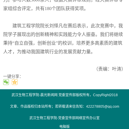
家组综合评定，共有180个团队获得奖项。
建筑工程学院院长刘怿凡在赛后表示，此次竞赛中，我
院学子展现出的创新精神和实践能力令人振奋。我们将继续
秉持“自立自强，创新创业”的校训，培养更多高素质的建筑
人才，为推动我国建筑行业的发展贡献力量。
（责编：叶涛）
一键分享：
武汉生物工程学院-晨光新闻网 党委宣传部版权所有，CopyRight2018
01
of
04
文章、作品版权归本站所有；若转载请来信告知：422278805@qq.com
武汉生物工程学院-党委宣传部网络宣传办公室
电脑版