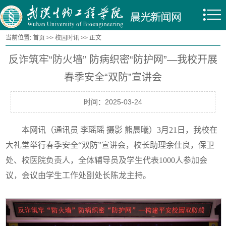
当前位置:
首页
>>
校园时讯
>> 正文
反诈筑牢“防火墙” 防病织密“防护网”—我校开展
春季安全“双防”宣讲会
时间：2025-03-24
本网讯（通讯员 李瑶瑶 摄影 熊晨曦）3月21日，我校在
大礼堂举行春季安全“双防”宣讲会，校长助理余仕良，保卫
处、校医院负责人，全体辅导员及学生代表1000人参加会
议，会议由学生工作处副处长陈龙主持。