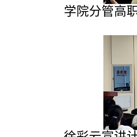
学院分管高
徐彩云宣讲